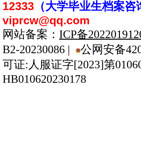
12333
（大学毕业生档案
咨
viprcw@qq.com
网站备案：
ICP备20220191
B2-20230086 |
公网安备4201
可证:人服证字[2023]第010
HB010620230178
929人才网
929招聘网
南方人才网
919人才网
939人才网
520人才
92
联合人才网
联合招聘网
888人才网
163人才网
163招聘网
985人才网
21
同城招聘网
毕业生求职网
域名抢注网
招聘人才网
中国直聘网
中国人才招聘网
中
直聘招聘网
人才网
武汉人才网
520人才网
28人才网
最新招聘信息
最