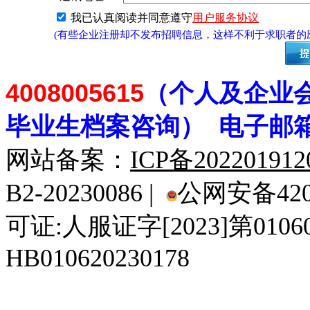
我已认真阅读并同意遵守
用户服务协议
(有些企业注册却不发布招聘信息，这样不利于求职者
4008005615
（个人及企业
毕业生档案
咨
询） 电子邮
网站备案：
ICP备20220191
B2-20230086 |
公网安备4201
可证:人服证字[2023]第010
HB010620230178
929人才网
929招聘网
南方人才网
919人才网
939人才网
520人才
92
联合人才网
联合招聘网
888人才网
163人才网
163招聘网
985人才网
21