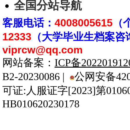
全国分站导航
客
服电话：
4008005615
（
12333
（大学毕业生档案
咨
viprcw@qq.com
网站备案：
ICP备20220191
B2-20230086 |
公网安备4201
可证:人服证字[2023]第010
HB010620230178
929人才网
929招聘网
南方人才网
919人才网
939人才网
520人才
92
联合人才网
联合招聘网
888人才网
163人才网
163招聘网
985人才网
21
同城招聘网
毕业生求职网
域名抢注网
招聘人才网
中国直聘网
中国人才招聘网
中