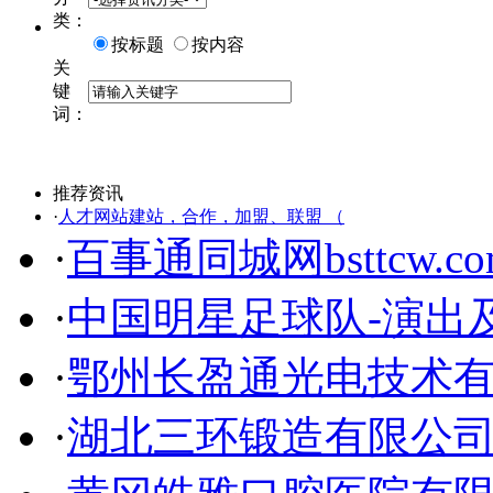
类：
按标题
按内容
关
键
词：
推荐资讯
·
人才网站建站，合作，加盟、联盟 （
·
百事通同城网bsttcw.co
·
中国明星足球队-演出
·
鄂州长盈通光电技术
·
湖北三环锻造有限公