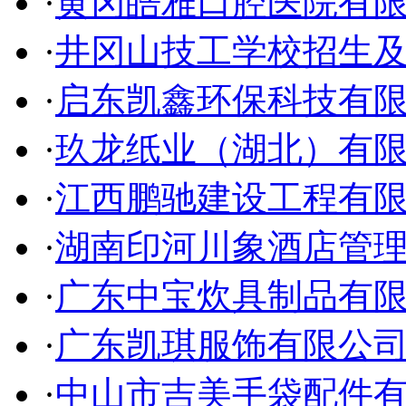
·
黄冈皓雅口腔医院有
·
井冈山技工学校招生
·
启东凯鑫环保科技有
·
玖龙纸业（湖北）有
·
江西鹏驰建设工程有
·
湖南印河川象酒店管
·
广东中宝炊具制品有
·
广东凯琪服饰有限公
·
中山市吉美手袋配件