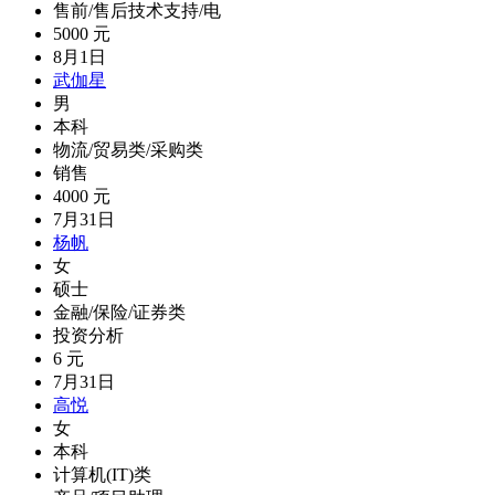
售前/售后技术支持/电
5000 元
8月1日
武伽星
男
本科
物流/贸易类/采购类
销售
4000 元
7月31日
杨帆
女
硕士
金融/保险/证券类
投资分析
6 元
7月31日
高悦
女
本科
计算机(IT)类