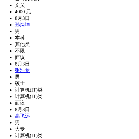
文员
4000 元
8月3日
孙炳坤
男
本科
其他类
不限
面议
8月3日
张浩龙
男
硕士
计算机(IT)类
计算机(IT)类
面议
8月3日
高飞远
男
大专
计算机(IT)类