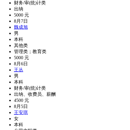
财务/审(统)计类
出纳
5000 元
8月7日
魏成旭
男
本科
其他类
管理类；教育类
5000 元
8月6日
王丛
男
本科
财务/审(统)计类
出纳、收费员、薪酬
4500 元
8月5日
王安琪
女
本科