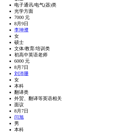
电子通讯/电气(器)类
光学方面
7000 元
8月9日
李坤濮
女
硕士
文体/教育/培训类
初高中英语老师
6000 元
8月7日
刘沛珊
女
本科
翻译类
外贸、翻译等英语相关
面议
8月7日
闫旭
男
本科