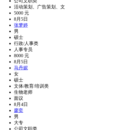
公司文职类
活动策划、广告策划、文
5000 元
8月5日
张梦婷
男
硕士
行政/人事类
人事专员
8000 元
8月5日
马丹妮
女
硕士
文体/教育/培训类
生物老师
面议
8月4日
廖奕
男
大专
公司文职类